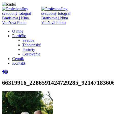
O mne
Portfólio
Svadba
Tehotenské
Portréty
Cestovanie
Cenník
Kontakt
66319916_2286591424729285_9214718360