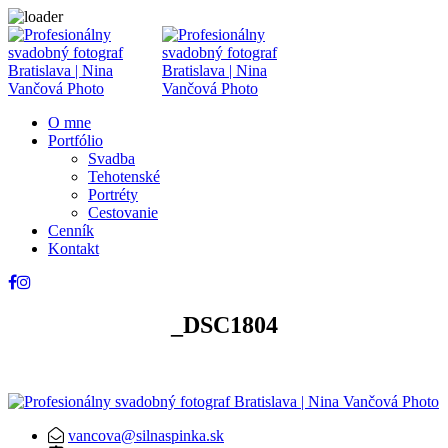
O mne
Portfólio
Svadba
Tehotenské
Portréty
Cestovanie
Cenník
Kontakt
_DSC1804
vancova@silnaspinka.sk