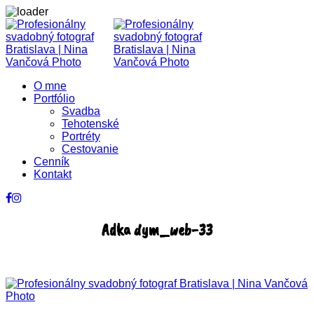
O mne
Portfólio
Svadba
Tehotenské
Portréty
Cestovanie
Cenník
Kontakt
Adka dym_web-33