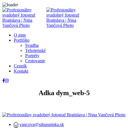
O mne
Portfólio
Svadba
Tehotenské
Portréty
Cestovanie
Cenník
Kontakt
Adka dym_web-5
vancova@silnaspinka.sk