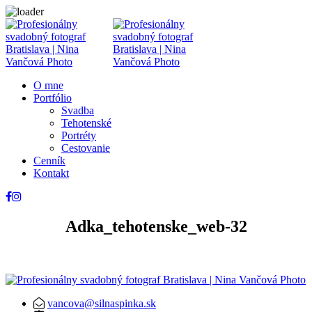
O mne
Portfólio
Svadba
Tehotenské
Portréty
Cestovanie
Cenník
Kontakt
Adka_tehotenske_web-32
vancova@silnaspinka.sk