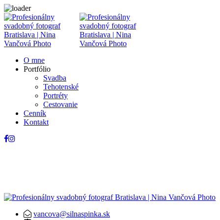
O mne
Portfólio
Svadba
Tehotenské
Portréty
Cestovanie
Cenník
Kontakt
vancova@silnaspinka.sk