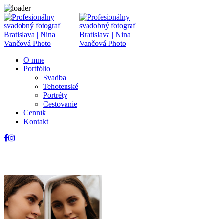
O mne
Portfólio
Svadba
Tehotenské
Portréty
Cestovanie
Cenník
Kontakt