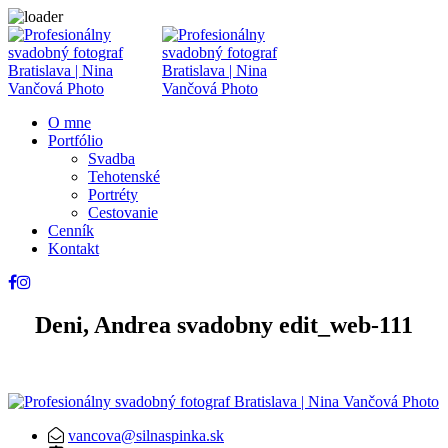
O mne
Portfólio
Svadba
Tehotenské
Portréty
Cestovanie
Cenník
Kontakt
Deni, Andrea svadobny edit_web-111
vancova@silnaspinka.sk