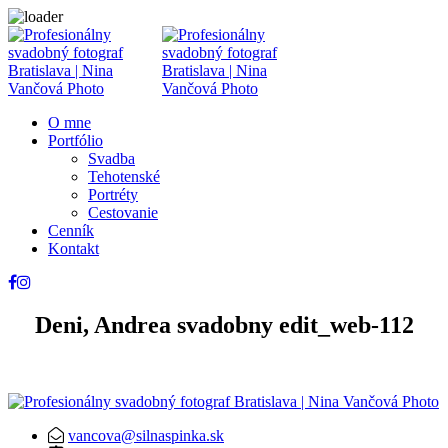
O mne
Portfólio
Svadba
Tehotenské
Portréty
Cestovanie
Cenník
Kontakt
Deni, Andrea svadobny edit_web-112
vancova@silnaspinka.sk