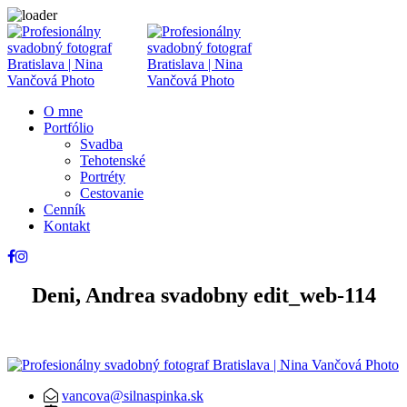
O mne
Portfólio
Svadba
Tehotenské
Portréty
Cestovanie
Cenník
Kontakt
Deni, Andrea svadobny edit_web-114
vancova@silnaspinka.sk