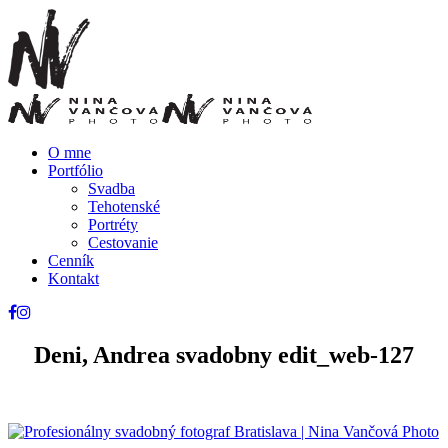
O mne
Portfólio
Svadba
Tehotenské
Portréty
Cestovanie
Cenník
Kontakt
Deni, Andrea svadobny edit_web-127