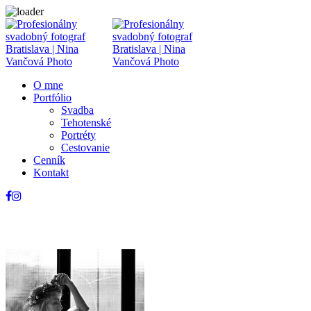
O mne
Portfólio
Svadba
Tehotenské
Portréty
Cestovanie
Cenník
Kontakt