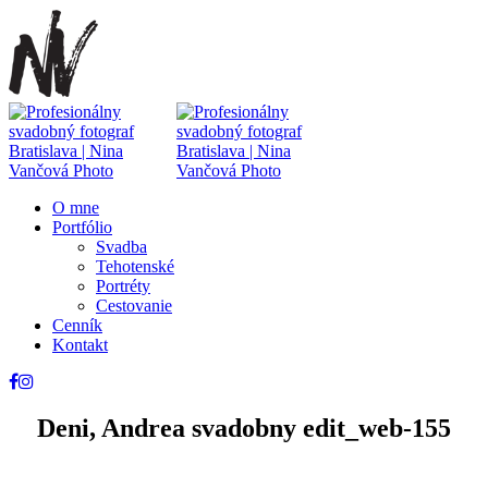
O mne
Portfólio
Svadba
Tehotenské
Portréty
Cestovanie
Cenník
Kontakt
Deni, Andrea svadobny edit_web-155