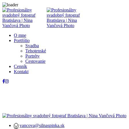
O mne
Portfólio
Svadba
Tehotenské
Portréty
Cestovanie
Cenník
Kontakt
vancova@silnaspinka.sk