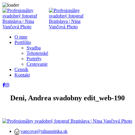
O mne
Portfólio
Svadba
Tehotenské
Portréty
Cestovanie
Cenník
Kontakt
Deni, Andrea svadobny edit_web-190
vancova@silnaspinka.sk