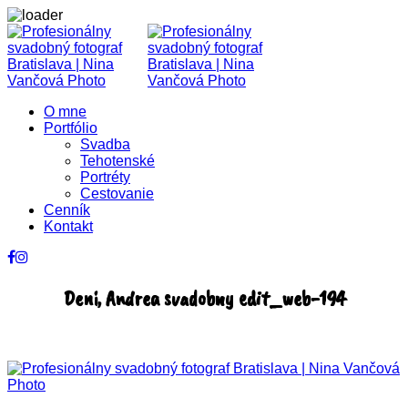
O mne
Portfólio
Svadba
Tehotenské
Portréty
Cestovanie
Cenník
Kontakt
Deni, Andrea svadobny edit_web-194