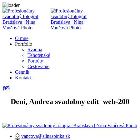
O mne
Portfólio
Svadba
Tehotenské
Portréty
Cestovanie
Cenník
Kontakt
Deni, Andrea svadobny edit_web-200
vancova@silnaspinka.sk