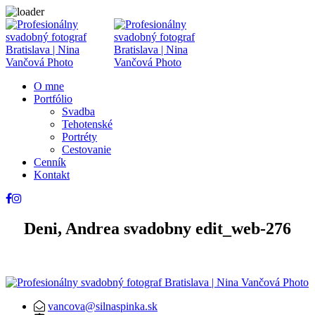
O mne
Portfólio
Svadba
Tehotenské
Portréty
Cestovanie
Cenník
Kontakt
Deni, Andrea svadobny edit_web-276
vancova@silnaspinka.sk