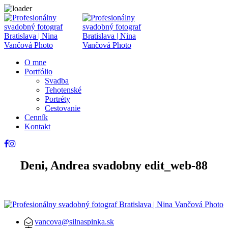
O mne
Portfólio
Svadba
Tehotenské
Portréty
Cestovanie
Cenník
Kontakt
Deni, Andrea svadobny edit_web-88
vancova@silnaspinka.sk