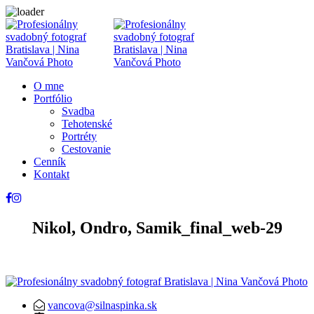
O mne
Portfólio
Svadba
Tehotenské
Portréty
Cestovanie
Cenník
Kontakt
Nikol, Ondro, Samik_final_web-29
vancova@silnaspinka.sk